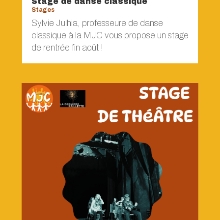
Stage de danse classique
Stages
Sylvie Julhia, professeure de danse
classique à la MJC vous propose un stage
de rentrée fin août !