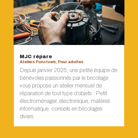
MJC répare
Ateliers Ponctuels
,
Pour adultes
Depuis janvier 2025, une petite équipe de
bénévoles passionnés par le bricolage
vous propose un atelier mensuel de
réparation de tout type d’objets : Petit
électroménager, électronique, matériel
informatique, conseils en bricolages
divers.