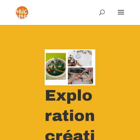
Explo
ration
créati