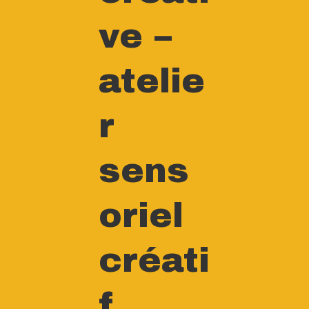
ve –
atelie
r
sens
oriel
créati
f