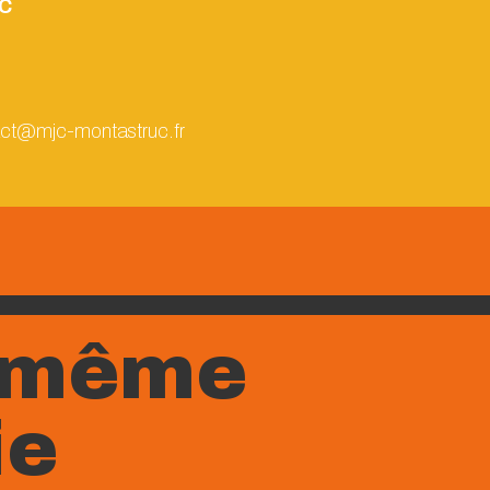
JC
act@mjc-montastruc.fr
a même
ie