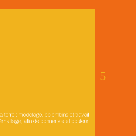
Exploration
|
Activités Cul
a terre : modelage, colombins et travail
Amandine vous 
maillage, afin de donner vie et couleur
collage, argile
créativité, son