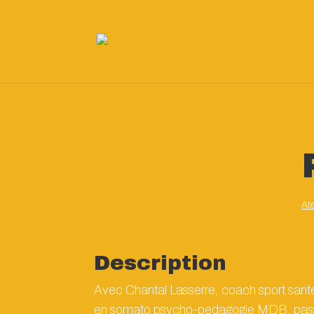
At
Description
Avec Chantal Lasserre, coach sport santé 
en somato psycho-pedagogie MDB, passio