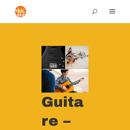
Guita
re –