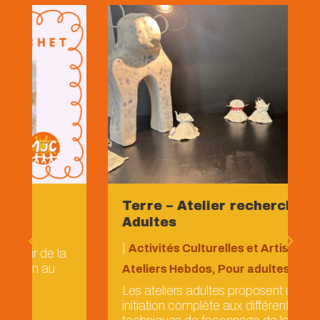
Terre – Atelier recherche
Adultes
|
Activités Culturelles et Artistiques
,
Ateliers Hebdos
,
Pour adultes
Les ateliers adultes proposent une
initiation complète aux différentes